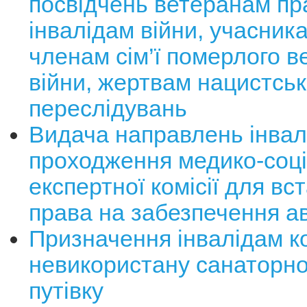
посвідчень ветеранам пра
інвалідам війни, учасника
членам сім’ї померлого в
війни, жертвам нацистсь
переслідувань
Видача направлень інвал
проходження медико-соці
експертної комісії для в
права на забезпечення а
Призначення інвалідам ко
невикористану санаторно
путівку