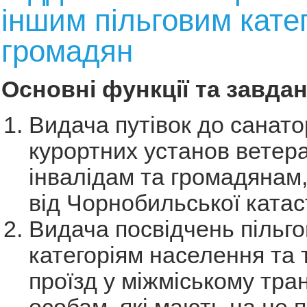
іншим пільговим кате
громадян
Основні функції та завдан
Видача путівок до санато
курортних установ ветера
інвалідам та громадянам
від Чорнобильської ката
Видача посвідчень пільг
категоріям населення та 
проїзд у міжміському тра
особам, які мають на це 