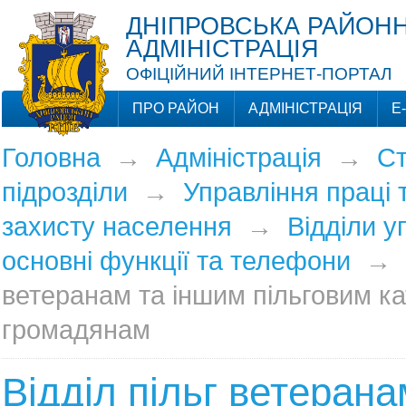
ДНІПРОВСЬКА РАЙОНН
АДМІНІСТРАЦІЯ
ОФІЦІЙНИЙ ІНТЕРНЕТ-ПОРТАЛ
ПРО РАЙОН
АДМІНІСТРАЦІЯ
Е
Головна
→
Адміністрація
→
Ст
підрозділи
→
Управління праці 
захисту населення
→
Відділи у
основні функції та телефони
→
ветеранам та іншим пільговим ка
громадянам
Відділ пільг ветерана