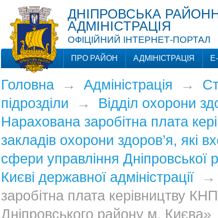
ДНІПРОВСЬКА РАЙОНН
АДМІНІСТРАЦІЯ
ОФІЦІЙНИЙ ІНТЕРНЕТ-ПОРТАЛ
ПРО РАЙОН
АДМІНІСТРАЦІЯ
Е
Головна
→
Адміністрація
→
Ст
підрозділи
→
Відділ охорони зд
Нарахована заробітна плата кер
закладів охорони здоров’я, які в
сфери управління Дніпровської р
Києві державної адміністрації
заробітна плата керівництву КН
Дніпровського району м. Києва»