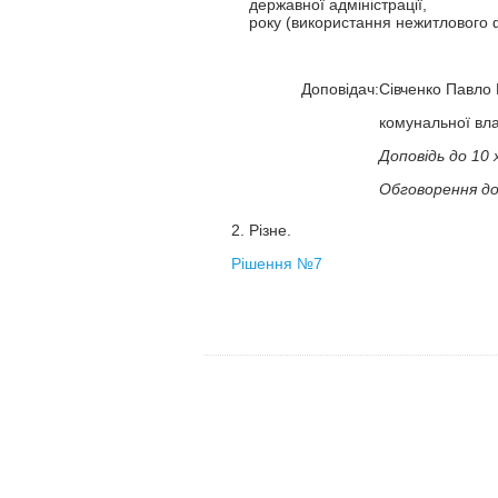
державної адміністр
року (використання нежитлового 
Доповідач:
Сівченко Павло 
комунальної вла
Доповідь до 10 
Обговорення до 
2. Різне.
Рішення №7