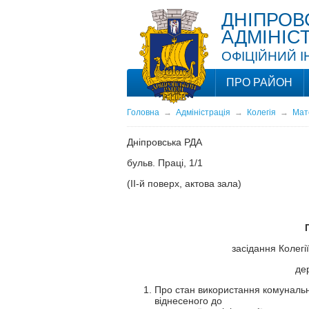
ДНІПРОВ
АДМІНІС
ОФІЦІЙНИЙ 
ПРО РАЙОН
Головна
→
Адміністрація
→
Колегія
→
Мате
Дніпровська РДА
бульв. Праці, 1/1
(ІІ-й поверх, актова зала)
засідання Колегії
дер
Про стан використання комунальн
віднесеного до сфери упра