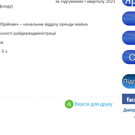
ації, за підсумками I кварталу 2021
фонду).
Юрійович – начальник відділу оренди майна
сності райдержадміністрації
хв.
5 х.
Версiя для друку