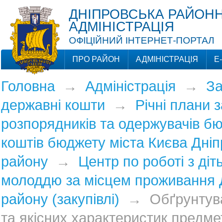
ДНІПРОВСЬКА РАЙОНН
АДМІНІСТРАЦІЯ
ОФІЦІЙНИЙ ІНТЕРНЕТ-ПОРТАЛ
ПРО РАЙОН
АДМІНІСТРАЦІЯ
Е
Головна
→
Адміністрація
→
За
державні кошти
→
Річні плани 
розпорядників та одержувачів б
коштів бюджету міста Києва Дніп
району
→
Центр по роботі з діт
молоддю за місцем проживання 
району (закупівлі)
→
Обґрунтув
та якісних характеристик предмет