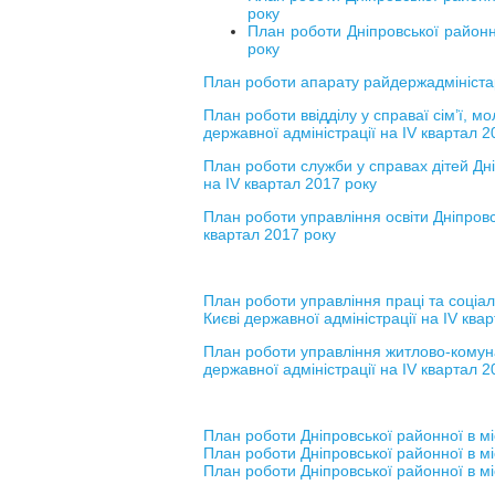
року
План роботи Дніпровської районно
року
П
лан роботи апарату райдержадміністар
План роботи ввідділу у справаї сім’ї, мо
державної адміністрації на IV квартал 2
План роботи служби у справах дітей Дніп
на IV квартал 2017 року
План роботи управління освіти Дніпровсь
квартал 2017 року
План роботи управління праці та соціал
Києві державної адміністрації на IV ква
План роботи управління житлово-комуна
державної адміністрації на IV квартал 2
План роботи Дніпровської районної в міс
План роботи Дніпровської районної в міс
План роботи Дніпровської районної в міс