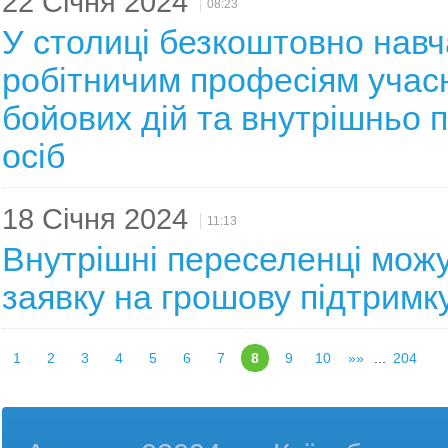
22 Січня 2024
08:23
У столиці безкоштовно нав
робітничим професіям учас
бойових дій та внутрішньо
осіб
18 Січня 2024
11:13
Внутрішні переселенці мож
заявку на грошову підтримк
1
2
3
4
5
6
7
8
9
10
»»
...
204