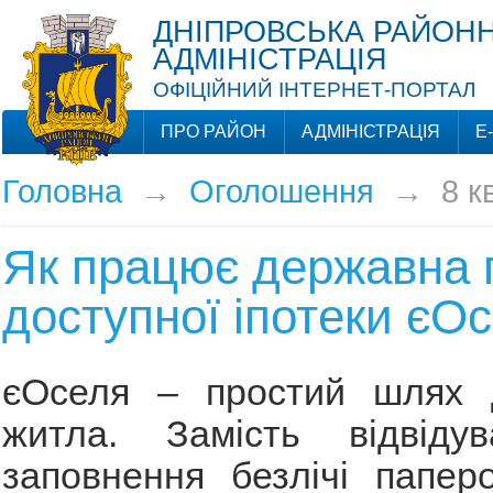
ДНІПРОВСЬКА РАЙОНН
АДМІНІСТРАЦІЯ
ОФІЦІЙНИЙ ІНТЕРНЕТ-ПОРТАЛ
ПРО РАЙОН
АДМІНІСТРАЦІЯ
Е
Головна
→
Оголошення
→
8 к
Як працює державна 
доступної іпотеки єО
єОселя – простий шлях 
житла. Замість відвідув
заповнення безлічі папер