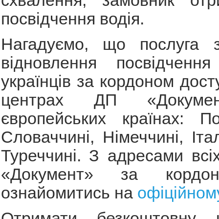
схвалення, замовник отр
посвідчення водія.
Нагадуємо, що послуга 
відновлення посвідченн
українців за кордоном дост
центрах ДП «Докум
європейських країнах: По
Словаччині, Німеччині, Італі
Туреччині. З адресами всі
«Документ» за кордо
ознайомитись на
офіційному
Отримати безкоштовну к