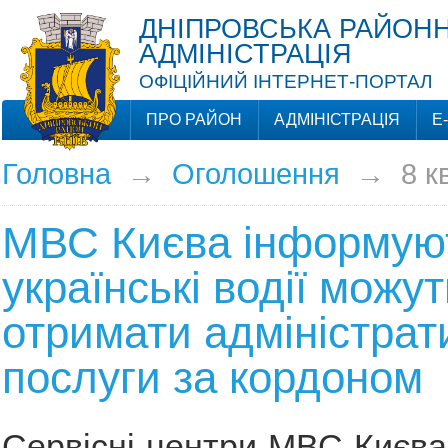
ДНІПРОВСЬКА РАЙОНН
АДМІНІСТРАЦІЯ
ОФІЦІЙНИЙ ІНТЕРНЕТ-ПОРТАЛ
ПРО РАЙОН
АДМІНІСТРАЦІЯ
Е
Головна
→
Оголошення
→
8 к
МВС Києва інформуют
українські водії можут
отримати адміністрат
послуги за кордоном
Сервісні центри МВС Києв