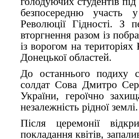
голодуючих студентів під 
безпосередню участь у
Революції Гідності. З 
вторгнення разом із побр
із ворогом на територіях К
Донецької областей.
До останнього подиху ст
солдат Сова Дмитро Серг
України, героїчно захищ
незалежність рідної землі.
Після церемонії відкр
покладання квітів, запал