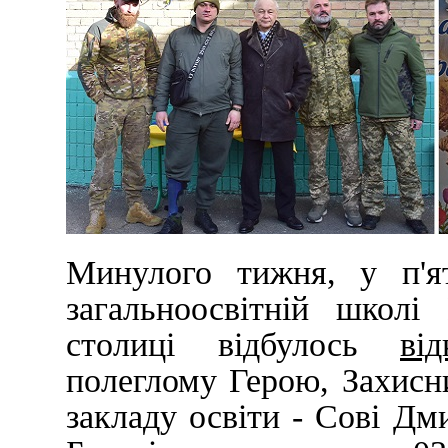
Минулого тижня, у п'я
загальноосвітній школ
столиці відбулось
ві
полеглому Герою, Захис
закладу освіти - Сові Дм