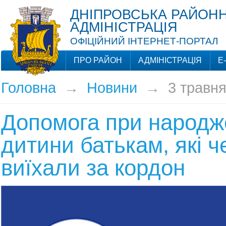
ДНІПРОВСЬКА РАЙОНН
АДМІНІСТРАЦІЯ
ОФІЦІЙНИЙ ІНТЕРНЕТ-ПОРТАЛ
ПРО РАЙОН
АДМІНІСТРАЦІЯ
Е
Головна
→
Новини
→
3 травн
Допомога при народж
дитини батькам, які ч
виїхали за кордон