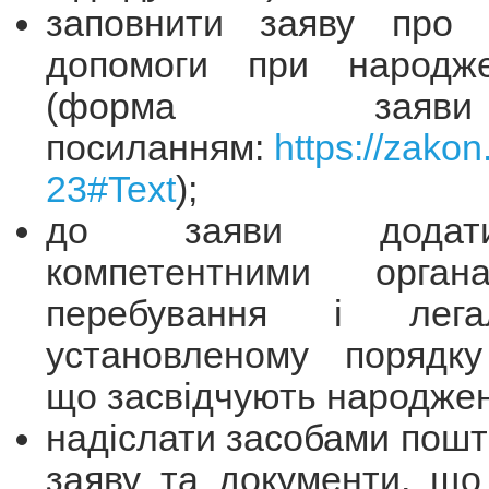
заповнити заяву про 
допомоги при народже
(форма зая
посиланням:
https://zako
23#Text
);
до заяви додат
компетентними орган
перебування і лега
установленому порядку
що засвідчують народже
надіслати засобами пошто
заяву та документи, що