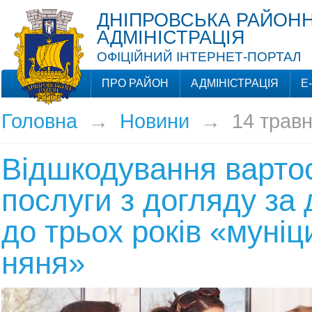
ДНІПРОВСЬКА РАЙОНН
АДМІНІСТРАЦІЯ
ОФІЦІЙНИЙ ІНТЕРНЕТ-ПОРТАЛ
ПРО РАЙОН
АДМІНІСТРАЦІЯ
Е
Головна
→
Новини
→
14 трав
Відшкодування вартос
послуги з догляду за
до трьох років «муні
няня»