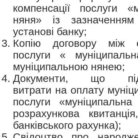
компенсації послуги «м
няня» із зазначенням
установі банку;
Копію договору між о
послуги « муніципаль
муніципальною нянею;
Документи, що підт
витрати на оплату муніци
послуги «муніципальна 
розрахункова квитанція
банківського рахунка);
Свідоцтво про народж