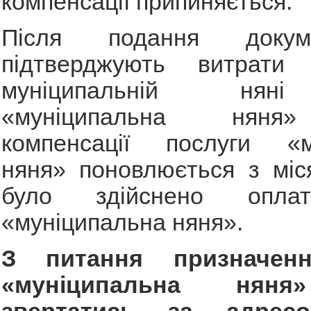
компенсації припиняється.
Після подання докум
підтверджують витрати
муніципальній нян
«муніципальна няня
компенсації послуги «м
няня» поновлюється з міс
було здійснено опла
«муніципальна няня».
З питання призначен
«муніципальна нян