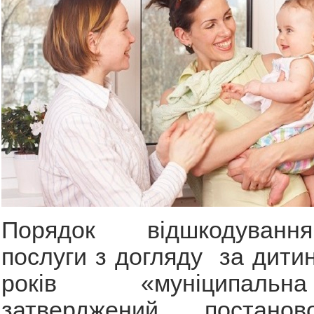
Порядок відшкодуванн
послуги з догляду за дити
років «муніципаль
затверджений постаново