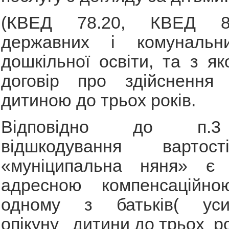
(КВЕД 78.20, КВЕД 85
державних і комунальни
дошкільної освіти, та з я
договір про здійснення
дитиною до трьох років.
Відповідно до п.3
відшкодування вартос
«муніципальна няня» є 
адресною компенсаційно
одному з батьків( усин
опікуну дитини до трьох ро