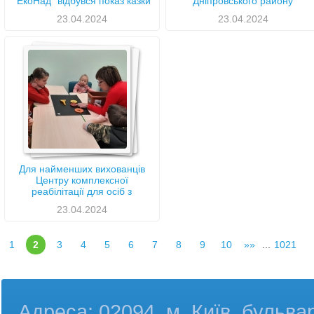
"ЕкоНад" відбувся показ казки
Дніпровського району
до Великодня
23.04.2024
23.04.2024
Для найменших вихованців
Центру комплексної
реабілітації для осіб з
інвалідністю провели заняття
23.04.2024
до Всесвітнього дня Землі
1
2
3
4
5
6
7
8
9
10
»»
...
1021
Адреса: 02094, м. Київ, бульва