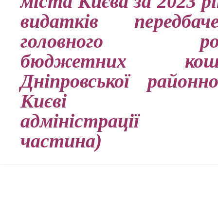
міста Києва за 2023 рі
видатків передба
головного розп
бюджетних ко
Дніпровської районн
Києві держ
адміністрації
(тек
частина)