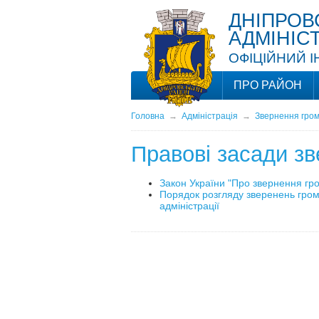
ДНІПРОВ
АДМІНІС
ОФІЦІЙНИЙ 
ПРО РАЙОН
Головна
→
Адміністрація
→
Звернення гро
Правові засади з
Закон України "Про звернення гр
Порядок розгляду зверенень грома
адміністрації