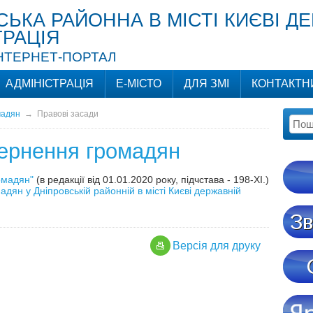
СЬКА РАЙОННА В МІСТІ КИЄВІ Д
ТРАЦІЯ
ІНТЕРНЕТ-ПОРТАЛ
АДМІНІСТРАЦІЯ
Е-МІСТО
ДЛЯ ЗМІ
КОНТАКТН
мадян
→
Правові засади
вернення громадян
омадян"
(в редакції від 01.01.2020 року, підчстава - 198-XI.)
дян у Дніпровській районній в місті Києві державній
Версiя для друку