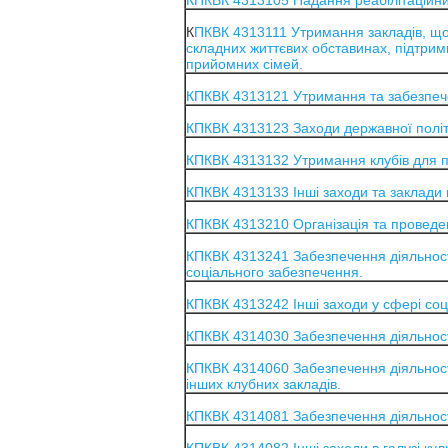
КПКВК 4313105 Надання реабілітаційних 
К
ПКВК 4313111 Утримання закладів, що 
складних життєвих обставинах, підтрим
прийомних сімей.
КПКВК 4313121 Утримання та забезпече
КПКВК 4313123 Заходи державної політик
КПКВК 4313132 Утримання клубів для пі
КПКВК 4313133 Інші заходи та заклади 
КПКВК 4313210 Організація та проведен
КПКВК 4313241 Забезпечення діяльності 
соціального забезпечення.
КПКВК 4313242 Інші заходи у сфері соці
КПКВК 4314030 Забезпечення діяльності
КПКВК 4314060 Забезпечення діяльності п
інших клубних закладів.
КПКВК 4314081 Забезпечення діяльності 