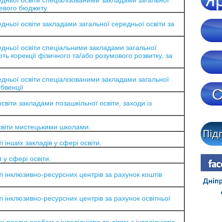
ньої освіти спеціалізованими закладами загальної
цевого бюджету
ньої освіти закладами загальної середньої освіти за
дньої освіти спеціальними закладами загальної
ють корекції фізичного та/або розумового розвитку, за
ньої освіти спеціалізованими закладами загальної
убвенції
віти закладами позашкільної освіти, заходи із
світи мистецькими школами.
інших закладів у сфері освіти.
у сфері освіти.
 інклюзивно-ресурсних центрів за рахунок коштів
 інклюзивно-ресурсних центрів за рахунок освітньої