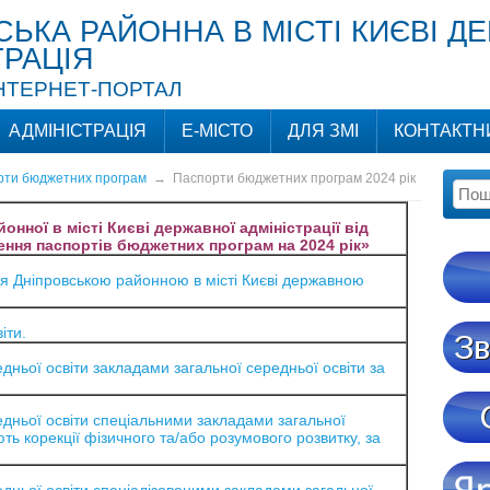
СЬКА РАЙОННА В МІСТІ КИЄВІ Д
ТРАЦІЯ
ІНТЕРНЕТ-ПОРТАЛ
АДМІНІСТРАЦІЯ
Е-МІСТО
ДЛЯ ЗМІ
КОНТАКТН
рти бюджетних програм
→
Паспорти бюджетних програм 2024 рік
нної в місті Києві державної адміністрації від
ення паспортів бюджетних програм на 2024 рік»
я Дніпровською районною в місті Києві державною
іти.
ньої освіти закладами загальної середньої освіти за
дньої освіти спеціальними закладами загальної
ють корекції фізичного та/або розумового розвитку, за