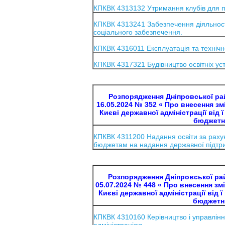
КПКВК 4313132 Утримання клубів для пі
КПКВК 4313241 Забезпечення діяльності 
соціального забезпечення.
КПКВК 4316011 Експлуатація та техніч
КПКВК 4317321 Будівництво освітніх уст
Розпорядження Дніпровської райо
16.05.2024 № 352 « Про внесення зм
Києві державної адміністрації від 
бюджетни
КПКВК 4311200 Надання освіти за раху
бюджетам на надання державної підтри
Розпорядження Дніпровської райо
05.07.2024 № 448 « Про внесення зм
Києві державної адміністрації від 
бюджетни
КПКВК 4310160 Керівництво і управлінн