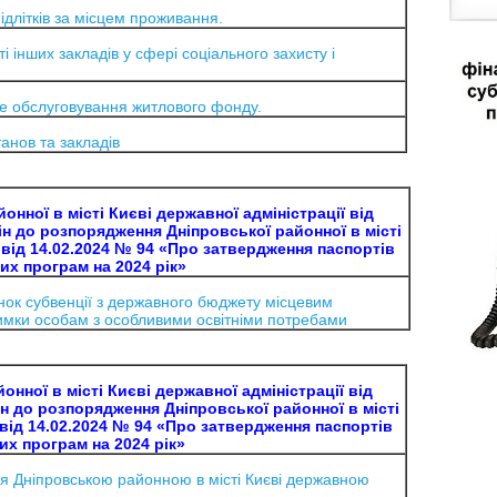
длітків за місцем проживання.
інших закладів у сфері соціального захисту і
не обслуговування житлового фонду.
анов та закладів
нної в місті Києві державної адміністрації від
ін до розпорядження Дніпровської районної в місті
ї від 14.02.2024 № 94 «Про затвердження паспортів
х програм на 2024 рік»
нок субвенції з державного бюджету місцевим
мки особам з особливими освітніми потребами
нної в місті Києві державної адміністрації від
ін до розпорядження Дніпровської районної в місті
ї від 14.02.2024 № 94 «Про затвердження паспортів
х програм на 2024 рік»
я Дніпровською районною в місті Києві державною