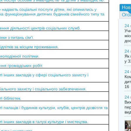
послуг особам з інвалідністю та дітям з інвалідністю.
Нов
надають соціальні послуги дітям, які опинились у
ка функціонування дитячих будинків сімейного типу та
Ого
24 
ння діяльності центрів соціальних служб
.
Учн
міс
и з питань сім'ї.
дос
длітків за місцем проживання
.
24 
молодіжної політики.
Як 
у З
ня громадських робіт.
24 
інших закладів у сфері соціального захисту і
Ком
дит
16
ального захисту і соціального забезпечення.
24 
 бібліотек.
Вих
пер
алаців i будинків культури, клубів, центрів дозвілля та
вид
інших закладів в галузі культури і мистецтва.