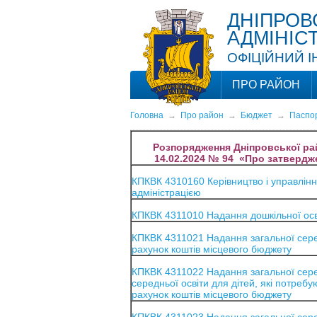
ДНІПРОВ
АДМІНІС
ОФІЦІЙНИЙ 
ПРО РАЙОН
Головна
→
Про район
→
Бюджет
→
Паспо
Розпорядження Дніпровської райо
14.02.2024 № 94 «Про затвердж
КПКВК 4310160 Керівництво і управлінн
адміністрацією
КПКВК 4311010 Надання дошкільної осв
КПКВК 4311021 Надання загальної серед
рахунок коштів місцевого бюджету
КПКВК 4311022 Надання загальної сере
середньої освіти для дітей, які потребу
рахунок коштів місцевого бюджету