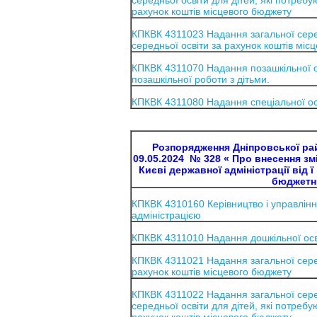
середньої освіти для дітей, які потребу
рахунок коштів місцевого бюджету
КПКВК 4311023 Надання загальної серед
середньої освіти за рахунок коштів міс
КПКВК 4311070 Надання позашкільної ос
позашкільної роботи з дітьми.
КПКВК 4311080 Надання спеціальної о
Розпорядження Дніпровської райо
09.05.2024 № 328 « Про внесення зм
Києві державної адміністрації від 
бюджетни
КПКВК 4310160 Керівництво і управлінн
адміністрацією
КПКВК 4311010 Надання дошкільної осв
КПКВК 4311021 Надання загальної серед
рахунок коштів місцевого бюджету
КПКВК 4311022 Надання загальної сере
середньої освіти для дітей, які потребу