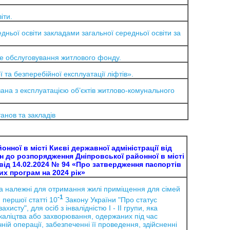
іти.
ньої освіти закладами загальної середньої освіти за
не обслуговування житлового фонду.
та безперебійної експлуатації ліфтів».
зана з експлуатацією об’єктів житлово-комунального
анов та закладів
нної в місті Києві державної адміністрації від
ін до розпорядження Дніпровської районної в місті
ї від 14.02.2024 № 94 «Про затвердження паспортів
х програм на 2024 рік»
а належні для отримання жилі приміщення для сімей
-1
 першої статті 10
Закону України "Про статус
ахисту", для осіб з інвалідністю I - II групи, яка
 каліцтва або захворювання, одержаних під час
ній операції, забезпеченні її проведення, здійсненні