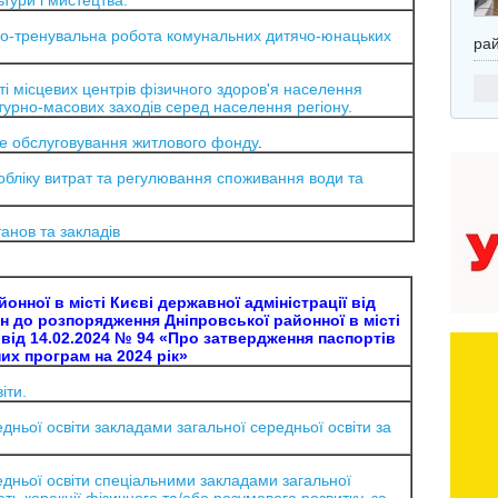
ьтури і мистецтва.
о-тренувальна робота комунальних дитячо-юнацьких
ра
 місцевих центрів фізичного здоров'я населення
турно-масових заходів серед населення регіону.
не обслуговування житлового фонду
.
бліку витрат та регулювання споживання води та
анов та закладів
нної в місті Києві державної адміністрації від
н до розпорядження Дніпровської районної в місті
ї від 14.02.2024 № 94 «Про затвердження паспортів
х програм на 2024 рік»
іти.
ньої освіти закладами загальної середньої освіти за
дньої освіти спеціальними закладами загальної