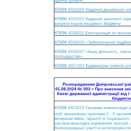
адміністрацією
КПКВК 4311010 Надання дошкільної осв
КПКВК 4311021 Надання загальної серед
рахунок коштів місцевого бюджету
КПКВК 4316011 Експлуатація та техніч
КПКВК 4316015 «Забезпечення надійної 
КПКВК 4316017 «Інша діяльність, пов’я
господарства».
КПКВК 4317321 Будівництво освітніх уст
Розпорядження Дніпровської райо
01.08.2024 № 503 « Про внесення зм
Києві державної адміністрації від 
бюджетни
КПКВК 4313221 Грошова компенсація з
осіб, визначених пунктами 2 - 5 частини
ветеранів війни, гарантії їх соціального з
настала внаслідок поранення, контузії,
безпосередньої участі в антитерористич