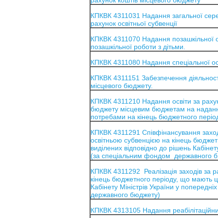
рахунок коштів місцевого бюджету
КПКВК 4311031 Надання загальної серед
рахунок освітньої субвенції
КПКВК 4311070 Надання позашкільної ос
позашкільної роботи з дітьми.
КПКВК 4311080 Надання спеціальної о
КПКВК 4311151 Забезпечення діяльності
місцевого бюджету.
КПКВК 4311210 Надання освіти за рахун
бюджету місцевим бюджетам на надання
потребами на кінець бюджетного періо
КПКВК 4311291 Співфінансування заході
освітньою субвенцією на кінець бюджет
виділених відповідно до рішень Кабінет
(за спеціальним фондом державного б
КПКВК 4311292 Реалізація заходів за р
кінець бюджетного періоду, що мають ц
Кабінету Міністрів України у попередн
державного бюджету)
КПКВК 4313105 Надання реабілітаційних 