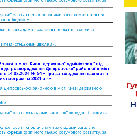
ють корекції фізичного та/або розумового розвитку, за
ньої освіти спеціалізованими закладами загальної
цевого бюджету
віти закладами позашкільної освіти, заходи із
світи мистецькими школами.
нної в місті Києві державної адміністрації від
ін до розпорядження Дніпровської районної в місті
ї від 14.02.2024 № 94 «Про затвердження паспортів
х програм на 2024 рік»
я Дніпровською районною в місті Києві державною
іти.
ньої освіти закладами загальної середньої освіти за
дньої освіти спеціальними закладами загальної
ють корекції фізичного та/або розумового розвитку, за