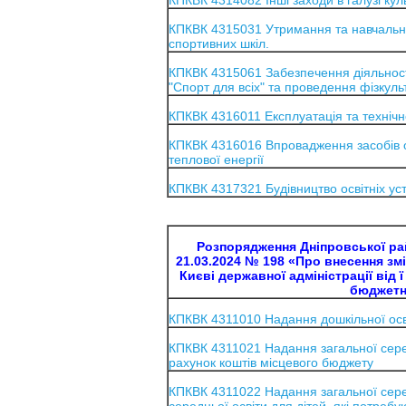
КПКВК 4314082 Інші заходи в галузі кул
КПКВК 4315031 Утримання та навчальн
спортивних шкіл.
КПКВК 4315061 Забезпечення діяльності
"Спорт для всіх" та проведення фізкуль
КПКВК 4316011 Експлуатація та техніч
КПКВК 4316016 Впровадження засобів о
теплової енергії
КПКВК 4317321 Будівництво освітніх уст
Розпорядження Дніпровської райо
21.03.2024 № 198
«Про внесення змі
Києві державної адміністрації від 
бюджетни
КПКВК 4311010 Надання дошкільної осв
КПКВК 4311021 Надання загальної серед
рахунок коштів місцевого бюджету
КПКВК 4311022 Надання загальної сере