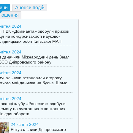
ини
Анонси подій
лошення
квітня 2024
і НВК «Домінанта» здобули призові
ця на конкурсі-захисті науково-
лідницьких робіт Київської МАН
квітня 2024
відзначили Міжнародний день Землі
ЗСО Дніпровського району
квітня 2024
унальники встановили огорожу
ячого майданчика на бульв. Шамо,
квітня 2024
ованці клубу «Ровесник» здобули
емогу на змаганнях із контактних
ів єдиноборств
24 квітня 2024
Рятувальники Дніпровського