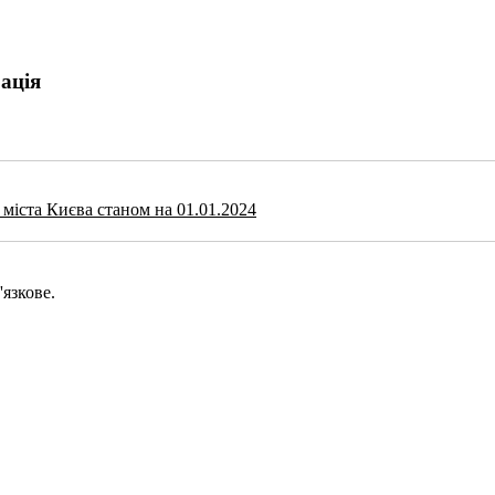
ація
міста Києва станом на 01.01.2024
язкове.