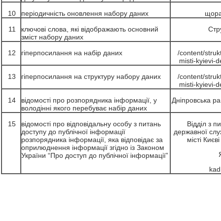
10
періодичність оновлення набору даних
щора
11
ключові слова, які відображають основний
Стр
зміст набору даних
12
гіперпосилання на набір даних
/content/struk
misti-kyievi-
13
гіперпосилання на структуру набору даних
/content/struk
misti-kyievi-
14
відомості про розпорядника інформації, у
Дніпровська ра
володінні якого перебуває набір даних
15
відомості про відповідальну особу з питань
Відділ з п
доступу до публічної інформації
державної слу
розпорядника інформації, яка відповідає за
місті Києв
оприлюднення інформації згідно із Законом
України “Про доступ до публічної інформації”
kad