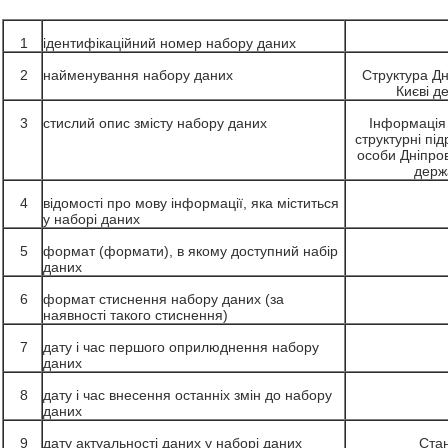
1
ідентифікаційний номер набору даних
2
найменування набору даних
Структура Дн
Києві д
3
стислий опис змісту набору даних
Інформація 
структурні пі
особи Дніпров
держа
4
відомості про мову інформації, яка міститься
у наборі даних
5
формат (формати), в якому доступний набір
даних
6
формат стиснення набору даних (за
наявності такого стиснення)
7
дату і час першого оприлюднення набору
даних
8
дату і час внесення останніх змін до набору
даних
9
дату актуальності даних у наборі даних
Ста