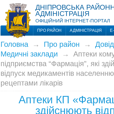
ДНІПРОВСЬКА РАЙОНН
АДМІНІСТРАЦІЯ
ОФІЦІЙНИЙ ІНТЕРНЕТ-ПОРТАЛ
ПРО РАЙОН
АДМІНІСТРАЦІЯ
Е
Головна
→
Про район
→
Довід
Медичні заклади
→
Аптеки ком
підприємства “Фармація”, які зд
відпуск медикаментів населенню
рецептами лікарів
Аптеки КП «Фармац
здійснюють від