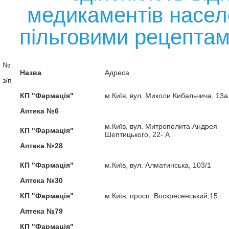
медикаментів насел
пільговими рецептам
№
Назва
Адреса
з/п
КП "Фармація"
м.Київ, вул. Миколи Кибальчича, 13а
Аптека №6
м.Київ, вул. Митрополита Андрея
КП "Фармація"
Шептицького, 22- А
Аптека №28
КП "Фармація"
м.Київ, вул. Алматинська, 103/1
Аптека №30
КП "Фармація"
м.Київ, просп. Воскресенський,15
Аптека №79
КП "Фармація"