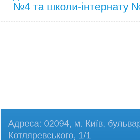
№4 та школи-інтернату 
Адреса: 02094, м. Київ, бульва
Котляревського, 1/1