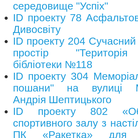
середовище "Успіх"
ID проекту 78 Асфальто
Дивосвіту
ID проекту 204 Сучасний 
простір "Територія
бібліотеки №118
ID проекту 304 Меморіал
пошани" на вулиці М
Андрія Шептицького
ID проекту 802 «Об
спортивного залу з насті
ПК «Ракетка» для п