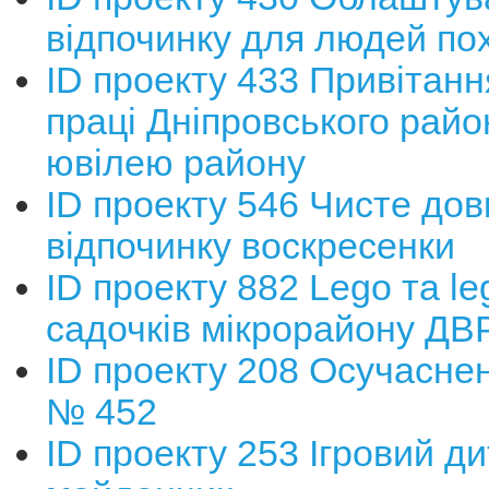
відпочинку для людей пох
ІD проекту 433 Привітанн
праці Дніпровського райо
ювілею району
ІD проекту 546 Чисте дов
відпочинку воскресенки
ІD проекту 882 Lego та le
садочків мікрорайону ДВ
ID проекту 208 Осучасне
№ 452
ID проекту 253 Ігровий д