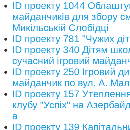
ID проекту 1044 Облашт
майданчиків для збору см
Микільській Слобідці
ID проекту 781 "Чужих діт
ID проекту 340 Дітям шко
сучасний ігровий майдан
ID проекту 250 Ігровий д
майданчик по вул. А. Ма
ID проекту 157 Утепленн
клубу "Успіх" на Азербайд
а
ID проекту 139 Капіталь