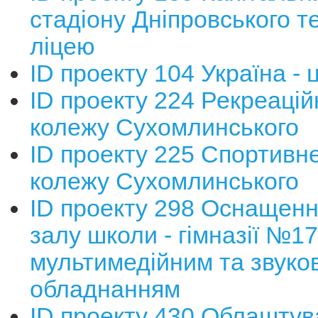
стадіону Дніпровського т
ліцею
ІD проекту 104 Україна - 
ІD проекту 224 Рекреацій
колежу Сухомлинського
ІD проекту 225 Спортивне
колежу Сухомлинського
ІD проекту 298 Оснащенн
залу школи - гімназії №1
мультимедійним та звуко
обладнанням
ІD проекту 430 Облаштув